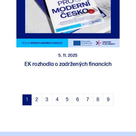
5. 11. 2025
EK rozhodla o zadržených financích
1
2
3
4
5
6
7
8
9