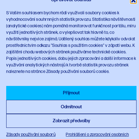
S Vaším souhlasem bychom rádi využívali soubory cookies k
vyhodnocování souhrnných statistik provozu. Statistika návštěvnosti
(analytické cookies) nám pomáhá monitorovat funkčnost portálu, míru
využití jednotlivých stránek, a vylepšovat tak hlavně to, co
návštěvníky nejvíce zajímá. Udělený souhlas můžete kdykoliv odvolat
© 2023 Národní plán obnovy
planobnovy.gov.cz
prostřednictvím odkazu "Souhlas s použitím cookies" v zápatí webu. K
zajištění chodu webových stránek používáme technické cookies.
Popis jednotlivých cookies, dobu jejich zpracování a další informace k
využívání analytických nástrojů k tvorbě statistik provozu stránek
naleznete na stránce Zásady používání souborů cookie.
Financováno Evropskou unií
Přijmout
Odmítnout
Zobrazit předvolby
Zásady používání souborů
Prohlášení o zpracování osobních