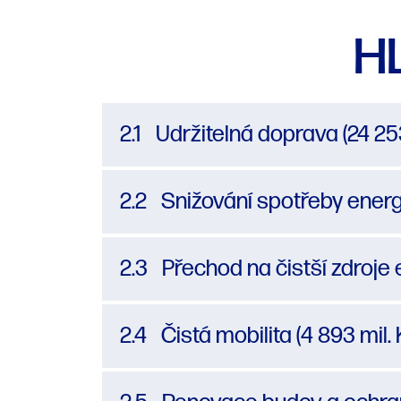
H
2.1
Udržitelná doprava (24 253
2.2
Snižování spotřeby energi
2.3
Přechod na čistší zdroje e
2.4
Čistá mobilita (4 893 mil. 