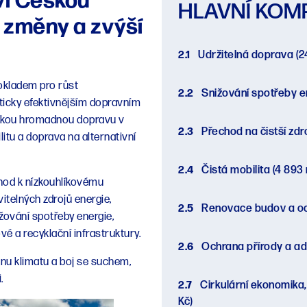
ví Českou
HLAVNÍ KOM
é změny a zvýší
2.1
Udržitelná doprava
(2
pokladem pro růst
2.2
Snižování spotřeby e
ticky efektivnějším dopravním
tskou hromadnou dopravu v
2.3
Přechod na čistší zdr
itu a doprava na alternativní
2.4
Čistá mobilita
(4 893 
chod k nízkouhlíkovému
itelných zdrojů energie,
2.5
Renovace budov a oc
ižování spotřeby energie,
é a recyklační infrastruktury.
2.6
Ochrana přírody a a
ěnu klimatu a boj se suchem,
.
2.7
Cirkulární ekonomika
Kč)