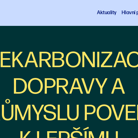
Aktuality
Hlavní p
EKARBONIZA
DOPRAVY A
RŮMYSLU POVE