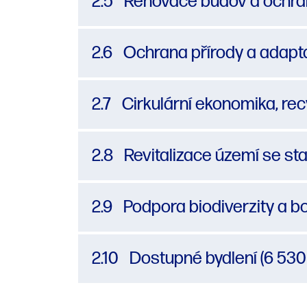
2.5
Renovace budov a ochrana
2.6
Ochrana přírody a adapta
2.7
Cirkulární ekonomika, rec
2.8
Revitalizace území se star
2.9
Podpora biodiverzity a bo
2.10
Dostupné bydlení (6 530 