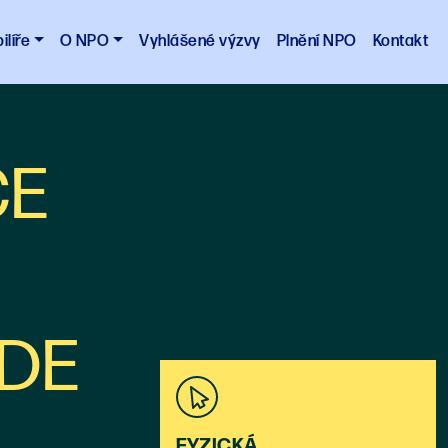
ilíře
O NPO
Vyhlášené výzvy
Plnění NPO
Kontakt
CE
DE
FYZICKÁ