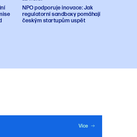
ní
NPO podporuje inovace: Jak
mise
regulatorní sandboxy pomáhají
d
českým startupům uspět
Více