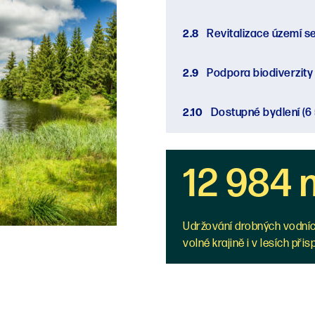
2.8
Revitalizace území se
2.9
Podpora biodiverzity
2.10
Dostupné bydlení
(6
12 984 m
Udržování drobných vodních
volné krajině i v lesích přisp