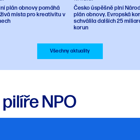
ní plán obnovy pomáhá
Česko úspěšně plní Národ
 živá místa pro kreativitu v
plán obnovy. Evropská ko
nech
schválila dalších 25 miliar
korun
Všechny aktuality
 pilíře NPO