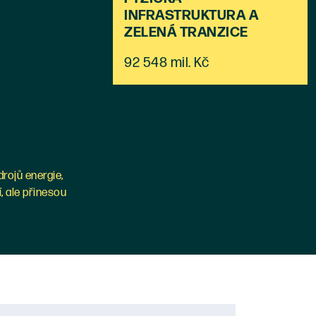
INFRASTRUKTURA A
ZELENÁ TRANZICE
92 548 mil. Kč
drojů energie,
, ale přinesou