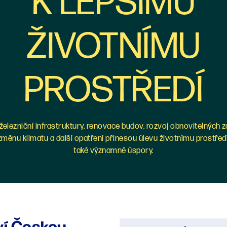
K LEPŠÍMU
ŽIVOTNÍMU
PROSTŘEDÍ
železniční infrastruktury, renovace budov, rozvoj obnovitelných z
měnu klimatu a další opatření přinesou úlevu životnímu prostředí
také významné úspory.