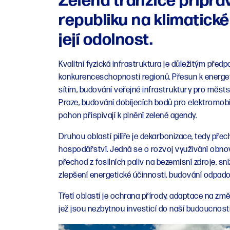
Zelená tranzice připra
republiku na klimatick
její odolnost.
Kvalitní fyzická infrastruktura je důležitým před
konkurenceschopnosti regionů. Přesun k energe
sítím, budování veřejné infrastruktury pro měs
Praze, budování dobíjecích bodů pro elektromobil
pohon přispívají k plnění zelené agendy.
Druhou oblastí pilíře je dekarbonizace, tedy pře
hospodářství. Jedná se o rozvoj využívání obnov
přechod z fosilních paliv na bezemisní zdroje, sn
zlepšení energetické účinnosti, budování odpadov
Třetí oblastí je ochrana přírody, adaptace na zm
jež jsou nezbytnou investicí do naší budoucnosti