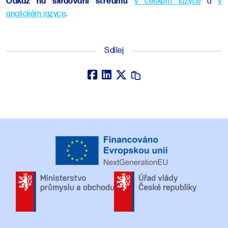
Odkaz na sledování streamu
v českém jazyce
a
v
anglickém jazyce
.
Sdílej