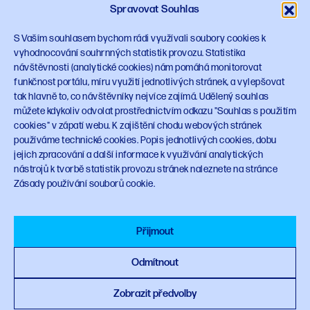
Spravovat Souhlas
Zpracování osobních údajů
Zásady používání cookies
S Vaším souhlasem bychom rádi využívali soubory cookies k
Souhlas s použitím cookies
vyhodnocování souhrnných statistik provozu. Statistika
návštěvnosti (analytické cookies) nám pomáhá monitorovat
Odkazy
funkčnost portálu, míru využití jednotlivých stránek, a vylepšovat
tak hlavně to, co návštěvníky nejvíce zajímá. Udělený souhlas
mpo.gov.cz
můžete kdykoliv odvolat prostřednictvím odkazu "Souhlas s použitím
vlada.gov.cz
cookies" v zápatí webu. K zajištění chodu webových stránek
Design manuál
používáme technické cookies. Popis jednotlivých cookies, dobu
jejich zpracování a další informace k využívání analytických
nástrojů k tvorbě statistik provozu stránek naleznete na stránce
Sledujte NPO
Zásady používání souborů cookie.
Přijmout
© 2023 Národní plán obnovy
planobnovy.gov.cz
Odmítnout
Zobrazit předvolby