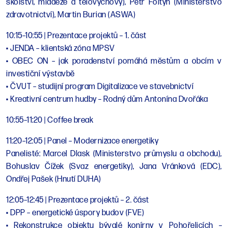
školství, mládeže a tělovýchovy), Petr Foltýn (Ministerstvo
zdravotnictví), Martin Burian (ASWA)
10:15–10:55 | Prezentace projektů – 1. část
• JENDA – klientská zóna MPSV
• OBEC ON – jak poradenství pomáhá městům a obcím v
investiční výstavbě
• ČVUT – studijní program Digitalizace ve stavebnictví
• Kreativní centrum hudby – Rodný dům Antonína Dvořáka
10:55–11:20 | Coffee break
11:20–12:05 | Panel – Modernizace energetiky
Panelisté: Marcel Dlask (Ministerstvo průmyslu a obchodu),
Bohuslav Čížek (Svaz energetiky), Jana Vránková (EDC),
Ondřej Pašek (Hnutí DUHA)
12:05–12:45 | Prezentace projektů – 2. část
• DPP – energetické úspory budov (FVE)
• Rekonstrukce objektu bývalé konírny v Pohořelicích –