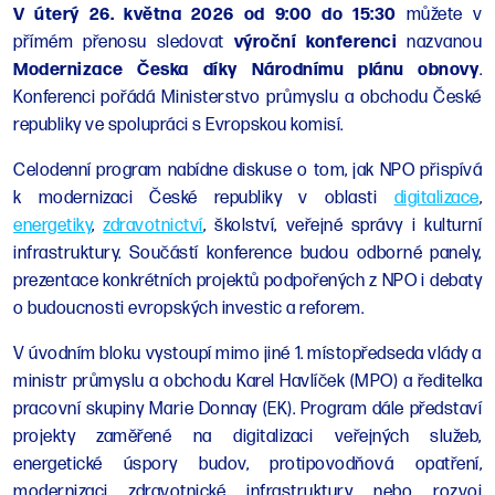
V úterý 26. května 2026 od 9:00 do 15:30
můžete v
přímém přenosu sledovat
výroční konferenci
nazvanou
Modernizace Česka díky Národnímu plánu obnovy
.
Konferenci pořádá Ministerstvo průmyslu a obchodu České
republiky ve spolupráci s Evropskou komisí.
Celodenní program nabídne diskuse o tom, jak NPO přispívá
k modernizaci České republiky v oblasti
digitalizace
,
energetiky
,
zdravotnictví
, školství, veřejné správy i kulturní
infrastruktury. Součástí konference budou odborné panely,
prezentace konkrétních projektů podpořených z NPO i debaty
o budoucnosti evropských investic a reforem.
V úvodním bloku vystoupí mimo jiné 1. místopředseda vlády a
ministr průmyslu a obchodu Karel Havlíček (MPO) a ředitelka
pracovní skupiny Marie Donnay (EK). Program dále představí
projekty zaměřené na digitalizaci veřejných služeb,
energetické úspory budov, protipovodňová opatření,
modernizaci zdravotnické infrastruktury nebo rozvoj