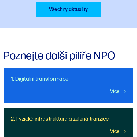
Všechny aktuality
Poznejte další pilíře NPO
1. Digitální transformace
Více
2. Fyzická infrastruktura a zelená tranzice
Více