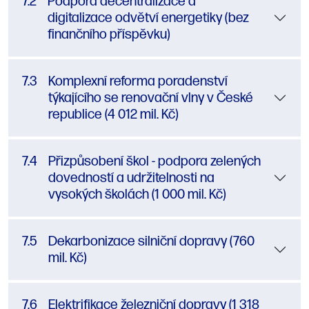
7.2
Podpora decentralizace a
digitalizace odvětví energetiky (bez
finančního příspěvku)
7.3
Komplexní reforma poradenství
týkajícího se renovační vlny v České
republice (4 012 mil. Kč)
7.4
Přizpůsobení škol - podpora zelených
dovedností a udržitelnosti na
vysokých školách (1 000 mil. Kč)
7.5
Dekarbonizace silniční dopravy (760
mil. Kč)
7.6
Elektrifikace železniční dopravy (1 318