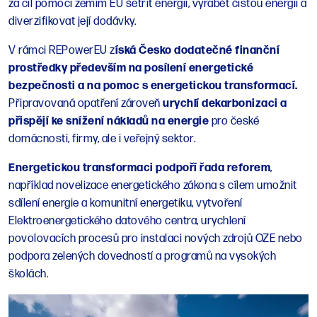
za cíl pomoci zemím EU šetřit energií, vyrábět čistou energii a
diverzifikovat její dodávky.
V rámci REPowerEU z
íská Česko dodatečné finanční
prostředky především na posílení energetické
bezpečnosti a na pomoc s energetickou transformací.
Připravovaná opatření zároveň
urychlí dekarbonizaci a
přispějí ke snížení nákladů na energie
pro české
domácnosti, firmy, ale i veřejný sektor.
Energetickou transformaci podpoří řada reforem
,
například novelizace energetického zákona s cílem umožnit
sdílení energie a komunitní energetiku, vytvoření
Elektroenergetického datového centra, urychlení
povolovacích procesů pro instalaci nových zdrojů OZE nebo
podpora zelených dovedností a programů na vysokých
školách.