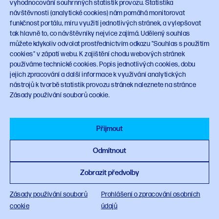
vyhodnocování souhrnných statistik provozu. Statistika
Zpracování osobních údajů
návštěvnosti (analytické cookies) nám pomáhá monitorovat
Zásady používání cookies
funkčnost portálu, míru využití jednotlivých stránek, a vylepšovat
tak hlavně to, co návštěvníky nejvíce zajímá. Udělený souhlas
Souhlas s použitím cookies
můžete kdykoliv odvolat prostřednictvím odkazu "Souhlas s použitím
cookies" v zápatí webu. K zajištění chodu webových stránek
Odkazy
používáme technické cookies. Popis jednotlivých cookies, dobu
jejich zpracování a další informace k využívání analytických
mpo.gov.cz
nástrojů k tvorbě statistik provozu stránek naleznete na stránce
vlada.gov.cz
Zásady používání souborů cookie.
Design manuál
Sledujte NPO
Přijmout
Odmítnout
Zobrazit předvolby
© 2023 Národní plán obnovy
planobnovy.gov.cz
Zásady používání souborů
Prohlášení o zpracování osobních
cookie
údajů