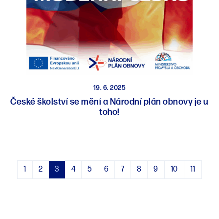
19. 6. 2025
České školství se mění a Národní plán obnovy je u
toho!
1
2
3
4
5
6
7
8
9
10
11