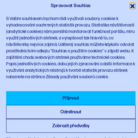
Sledujte NPO
Spravovat Souhlas
S Vaším souhlasem bychom rádi využívali soubory cookies k
vyhodnocování souhrnných statistik provozu. Statistika návštěvnosti
(analytické cookies) nám pomáhá monitorovat funkčnost portálu, míru
využití jednotlivých stránek, a vylepšovat tak hlavně to, co
návštěvníky nejvíce zajímá. Udělený souhlas můžete kdykoliv odvolat
© 2023 Národní plán obnovy
planobnovy.gov.cz
prostřednictvím odkazu "Souhlas s použitím cookies" v zápatí webu. K
zajištění chodu webových stránek používáme technické cookies.
Popis jednotlivých cookies, dobu jejich zpracování a další informace k
využívání analytických nástrojů k tvorbě statistik provozu stránek
naleznete na stránce Zásady používání souborů cookie.
Financováno Evropskou unií
Přijmout
Odmítnout
Zobrazit předvolby