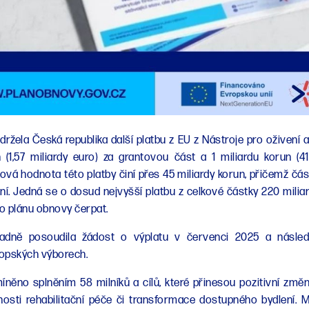
držela Česká republika další platbu z EU z Nástroje pro oživení a
n (1,57 miliardy euro) za grantovou část a 1 miliardu korun (41
ová hodnota této platby činí přes 45 miliardy korun, přičemž část
í. Jedná se o dosud nejvyšší platbu z celkové částky 220 milia
o plánu obnovy čerpat.
adně posoudila žádost o výplatu v červenci 2025 a násled
opských výborech.
něno splněním 58 milníků a cílů, které přinesou pozitivní změn
nosti rehabilitační péče či transformace dostupného bydlení. 