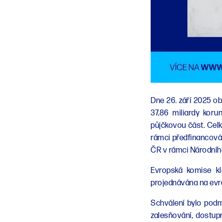
Dne 26. září 2025 ob
37,86 miliardy koru
půjčkovou část. Celk
rámci předfinancován
ČR v rámci Národníh
Evropská komise kl
projednávána na evr
Schválení bylo podmí
zalesňování, dostup