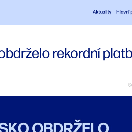
Aktuality
Hlavní p
bdrželo rekordní platb
Sd