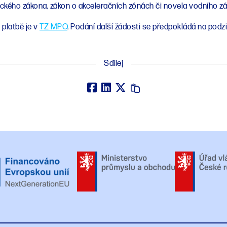
ického zákona, zákon o akceleračních zónách či novela vodního z
 platbě je v
TZ MPO
. Podání další žádosti se předpokládá na podzim
Sdílej