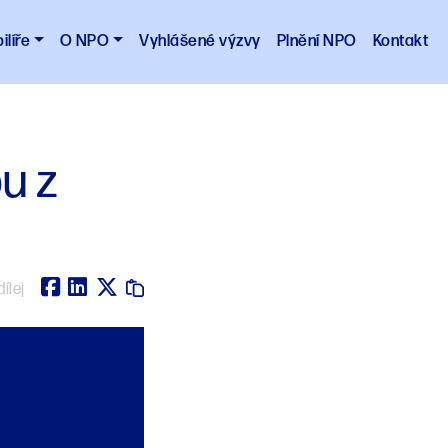
ilíře
O NPO
Vyhlášené výzvy
Plnění NPO
Kontakt
u z
ílej