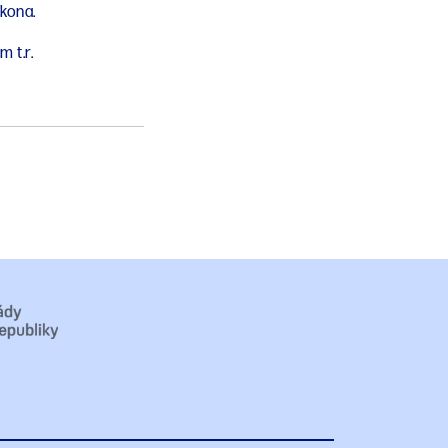
ákona.
 t.r.