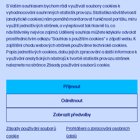
S Vaším souhlasem bychom rádi využívali soubory cookies k
vyhodnocování souhrnných statistik provozu. Statistika návštěvnosti
(analytické cookies) nám pomáhá monitorovat funkčnost portálu, míru
využití jednotlivých stránek, a vylepšovat tak hlavně to, co
návštěvníky nejvíce zajímá. Udělený souhlas můžete kdykoliv odvolat
© 2023 Národní plán obnovy
planobnovy.gov.cz
prostřednictvím odkazu "Souhlas s použitím cookies" v zápatí webu. K
zajištění chodu webových stránek používáme technické cookies.
Popis jednotlivých cookies, dobu jejich zpracování a další informace k
využívání analytických nástrojů k tvorbě statistik provozu stránek
naleznete na stránce Zásady používání souborů cookie.
Financováno Evropskou unií
Přijmout
Odmítnout
Zobrazit předvolby
Zásady používání souborů
Prohlášení o zpracování osobních
cookie
údajů