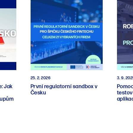
25. 2. 2026
3. 9. 20
: Jak
První regulatorní sandbox v
Pomoc
Česku
testov
tupům
aplika