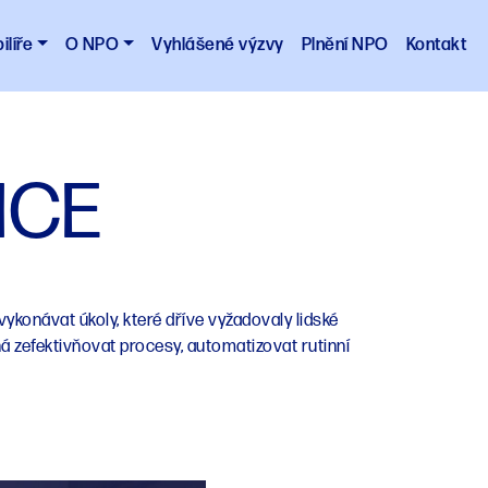
ilíře
O NPO
Vyhlášené výzvy
Plnění NPO
Kontakt
NCE
ykonávat úkoly, které dříve vyžadovaly lidské
á zefektivňovat procesy, automatizovat rutinní