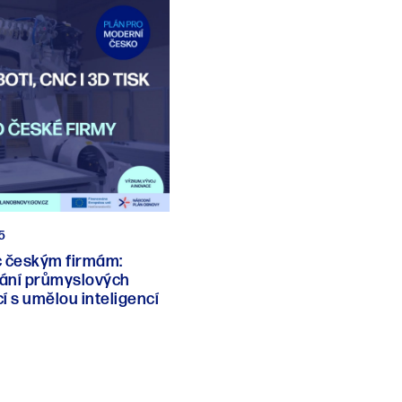
25
 českým firmám:
ání průmyslových
cí s umělou inteligencí