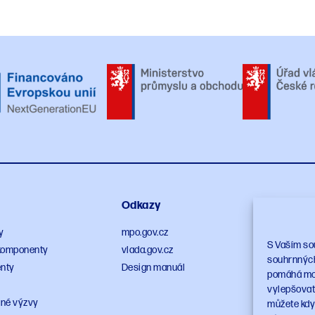
Odkazy
Sleduj
y
mpo.gov.cz
S Vaším so
a komponenty
vlada.gov.cz
souhrnných 
nty
Design manuál
pomáhá moni
vylepšovat 
né výzvy
můžete kdyk