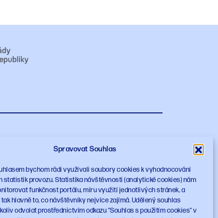
te NPO
Spravovat Souhlas
Nahoru
uhlasem bychom rádi využívali soubory cookies k vyhodnocování
statistik provozu. Statistika návštěvnosti (analytické cookies) nám
torovat funkčnost portálu, míru využití jednotlivých stránek, a
tak hlavně to, co návštěvníky nejvíce zajímá. Udělený souhlas
oliv odvolat prostřednictvím odkazu "Souhlas s použitím cookies" v