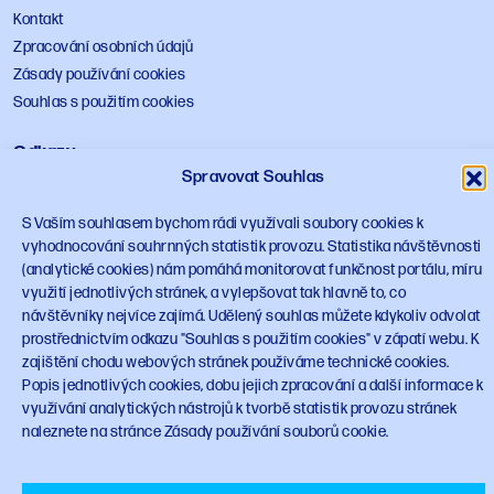
Kontakt
Zpracování osobních údajů
Zásady používání cookies
Souhlas s použitím cookies
Odkazy
Spravovat Souhlas
mpo.gov.cz
vlada.gov.cz
S Vaším souhlasem bychom rádi využívali soubory cookies k
vyhodnocování souhrnných statistik provozu. Statistika návštěvnosti
Design manuál
(analytické cookies) nám pomáhá monitorovat funkčnost portálu, míru
využití jednotlivých stránek, a vylepšovat tak hlavně to, co
Sledujte NPO
návštěvníky nejvíce zajímá. Udělený souhlas můžete kdykoliv odvolat
prostřednictvím odkazu "Souhlas s použitím cookies" v zápatí webu. K
zajištění chodu webových stránek používáme technické cookies.
Popis jednotlivých cookies, dobu jejich zpracování a další informace k
využívání analytických nástrojů k tvorbě statistik provozu stránek
naleznete na stránce Zásady používání souborů cookie.
© 2023 Národní plán obnovy
planobnovy.gov.cz