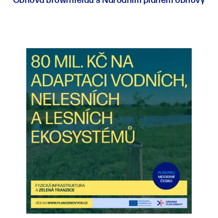
Obnova brownfieldů s Národním plánem obnovy