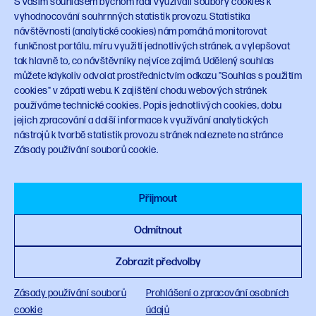
S Vaším souhlasem bychom rádi využívali soubory cookies k
Souhlas s použitím cookies
vyhodnocování souhrnných statistik provozu. Statistika
návštěvnosti (analytické cookies) nám pomáhá monitorovat
Odkazy
funkčnost portálu, míru využití jednotlivých stránek, a vylepšovat
tak hlavně to, co návštěvníky nejvíce zajímá. Udělený souhlas
mpo.gov.cz
můžete kdykoliv odvolat prostřednictvím odkazu "Souhlas s použitím
vlada.gov.cz
cookies" v zápatí webu. K zajištění chodu webových stránek
Design manuál
používáme technické cookies. Popis jednotlivých cookies, dobu
jejich zpracování a další informace k využívání analytických
nástrojů k tvorbě statistik provozu stránek naleznete na stránce
Sledujte NPO
Zásady používání souborů cookie.
Přijmout
© 2023 Národní plán obnovy
planobnovy.gov.cz
Odmítnout
Zobrazit předvolby
Zásady používání souborů
Prohlášení o zpracování osobních
Financováno Evropskou unií
cookie
údajů