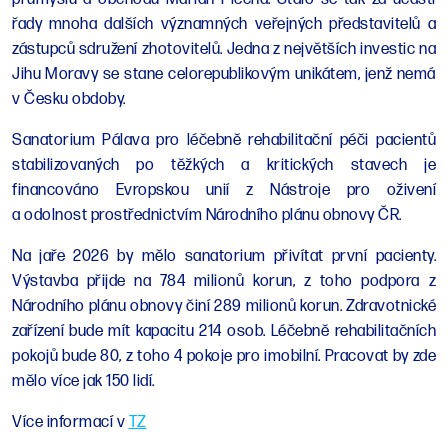
řady mnoha dalších významných veřejných představitelů a
zástupců sdružení zhotovitelů. Jedna z největších investic na
Jihu Moravy se stane celorepublikovým unikátem, jenž nemá
v Česku obdoby.
Sanatorium Pálava pro léčebně rehabilitační péči pacientů
stabilizovaných po těžkých a kritických stavech je
financováno Evropskou unií z Nástroje pro oživení
a odolnost prostřednictvím Národního plánu obnovy ČR.
Na jaře 2026 by mělo sanatorium přivítat první pacienty.
Výstavba přijde na 784 milionů korun, z toho podpora z
Národního plánu obnovy činí 289 milionů korun. Zdravotnické
zařízení bude mít kapacitu 214 osob. Léčebně rehabilitačních
pokojů bude 80, z toho 4 pokoje pro imobilní. Pracovat by zde
mělo více jak 150 lidí.
Více informací v
TZ