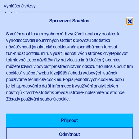
Vyhlášené výzvy
Kontakt
Spravovat Souhlas
Zpracování osobních údajů
Zásady používání cookies
S Vaším souhlasem bychom rádi využívali soubory cookies k
Souhlas s použitím cookies
vyhodnocování souhrnných statistik provozu. Statistika
návštěvnosti (analytické cookies) nám pomáhá monitorovat
Odkazy
funkčnost portálu, míru využití jednotlivých stránek, a vylepšovat
tak hlavně to, co návštěvníky nejvíce zajímá. Udělený souhlas
mpo.gov.cz
můžete kdykoliv odvolat prostřednictvím odkazu "Souhlas s použitím
vlada.gov.cz
cookies" v zápatí webu. K zajištění chodu webových stránek
Design manuál
používáme technické cookies. Popis jednotlivých cookies, dobu
jejich zpracování a další informace k využívání analytických
nástrojů k tvorbě statistik provozu stránek naleznete na stránce
Sledujte NPO
Zásady používání souborů cookie.
Přijmout
© 2023 Národní plán obnovy
planobnovy.gov.cz
Odmítnout