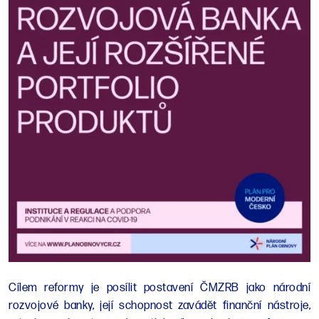
Cílem reformy je posílit postavení ČMZRB jako národní
rozvojové banky, její schopnost zavádět finanční nástroje,