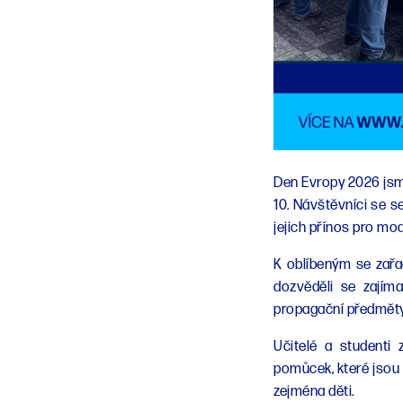
Den Evropy 2026 jsme
10. Návštěvníci se s
jejich přínos pro mod
K oblíbeným se zařad
dozvěděli se zajím
propagační předměty
Učitelé a studenti
pomůcek, které jsou
zejména děti.