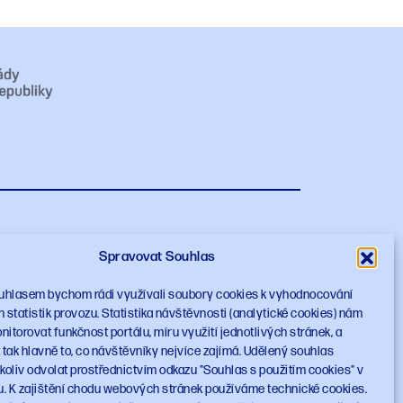
te NPO
Spravovat Souhlas
Nahoru
uhlasem bychom rádi využívali soubory cookies k vyhodnocování
statistik provozu. Statistika návštěvnosti (analytické cookies) nám
torovat funkčnost portálu, míru využití jednotlivých stránek, a
tak hlavně to, co návštěvníky nejvíce zajímá. Udělený souhlas
oliv odvolat prostřednictvím odkazu "Souhlas s použitím cookies" v
u. K zajištění chodu webových stránek používáme technické cookies.