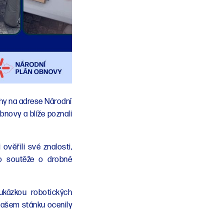
ahy na adrese Národní
bnovy a blíže poznali
ověřili své znalosti,
do soutěže o drobné
ukázkou robotických
našem stánku ocenily