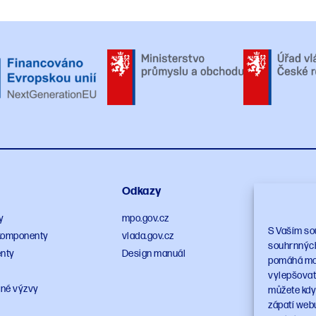
Odkazy
Sleduj
y
mpo.gov.cz
S Vaším so
a komponenty
vlada.gov.cz
souhrnných 
nty
Design manuál
pomáhá moni
vylepšovat 
né výzvy
můžete kdyk
zápatí web