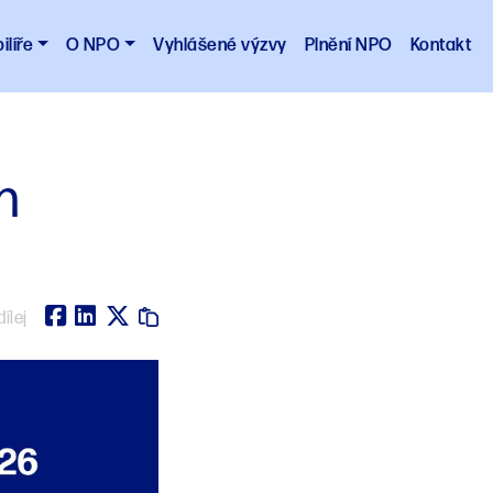
ilíře
O NPO
Vyhlášené výzvy
Plnění NPO
Kontakt
n
ílej