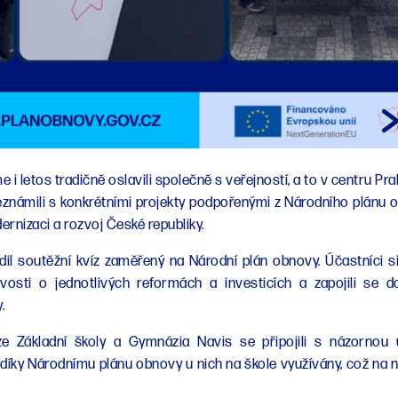
 i letos tradičně oslavili společně s veřejností, a to v centru Pr
eznámili s konkrétními projekty podpořenými z Národního plánu o
ernizaci a rozvoj České republiky.
il soutěžní kvíz zaměřený na Národní plán obnovy. Účastníci si 
avosti o jednotlivých reformách a investicích a zapojili se 
.
 ze Základní školy a Gymnázia Navis se připojili s názornou 
 díky Národnímu plánu obnovy u nich na škole využívány, což na 